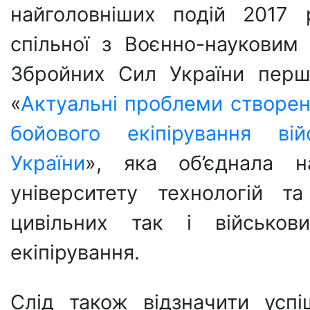
найголовніших подій 2017 
спільної з Воєнно-наукови
Збройних Сил України першо
«
Актуальні проблеми створен
бойового екіпірування ві
України
», яка об’єднала н
університету технологій т
цивільних так і військов
екіпірування.
Слід також відзначити успі