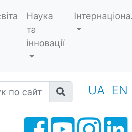
віта
Наука
Інтернаціона
та
інновації
 по сайту
UA
EN