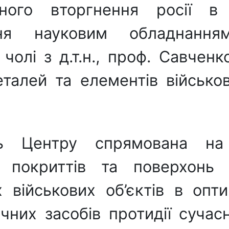
ного вторгнення росії в 
ння науковим обладнанням
 чолі з д.т.н., проф. Савче
талей та елементів військов
сть Центру спрямована на
х покриттів та поверхонь 
х військових об’єктів в оп
ічних засобів протидії суч