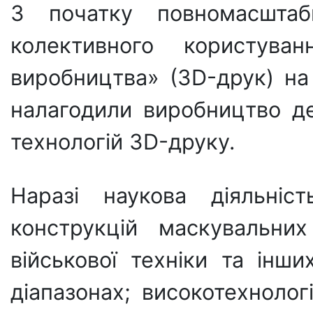
З початку повномасштаб
колективного користува
виробництва» (3D-друк) на
налагодили виробництво де
технологій 3D-друку.
Наразі наукова діяльні
конструкцій маскувальни
військової техніки та інши
діапазонах; високотехнолог