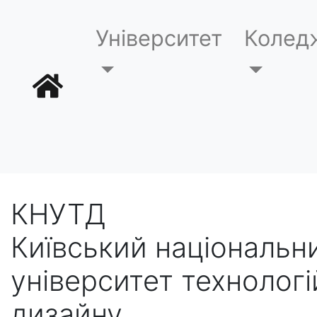
Університет
Колед
КНУТД
Київський національн
університет технологі
дизайну