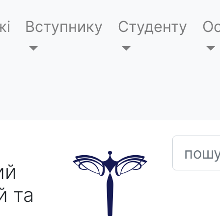
жі
Вступнику
Студенту
Ос
пошук
ий
й та