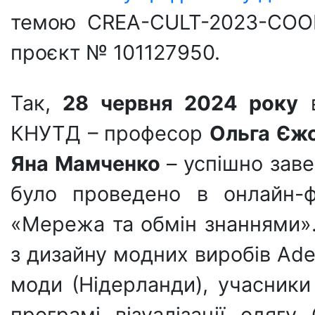
темою CREA-CULT-2023-COOP
проєкт № 101127950.
Так,
28 червня 2024 року
в
КНУТД – професор
Ольга
Єж
Яна Мамченко
– успішно заве
було проведено в онлайн-ф
«Мережа та обмін знаннями».
з дизайну модних виробів Ade
моди (Нідерланди), учасники
програмі візуалізації одяг