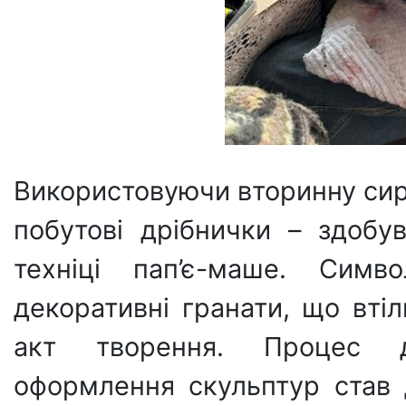
Використовуючи вторинну сиро
побутові дрібнички – здобу
техніці пап’є-маше. Симв
декоративні гранати, що вті
акт творення. Процес д
оформлення скульптур став