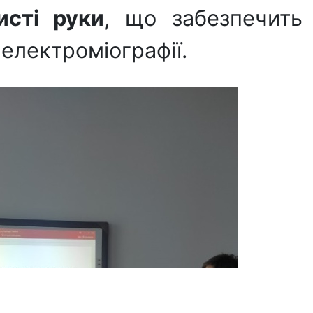
исті руки
, що забезпечить
електроміографії.