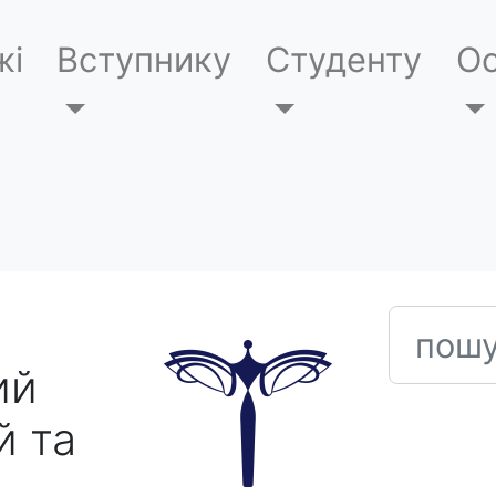
жі
Вступнику
Студенту
Ос
пошук
ий
й та