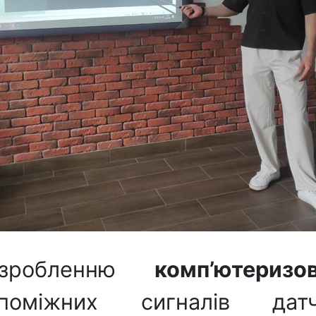
озробленню
комп’ютериз
поміжних сигналів датч