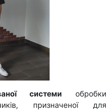
ованої системи
обробки
иків, призначеної для