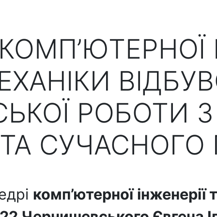
 КОМП’ЮТЕРНОЇ І
ЕХАНІКИ ВІДБУВ
ЬКОЇ РОБОТИ 
ТА СУЧАСНОГО 
федрі
комп’ютерної інженерії 
-22 Чернишевського Євгена І