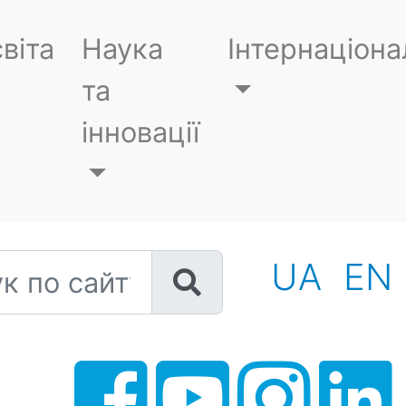
віта
Наука
Інтернаціона
та
інновації
 по сайту
UA
EN