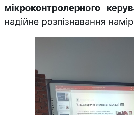
мікроконтролерного керув
надійне розпізнавання намір