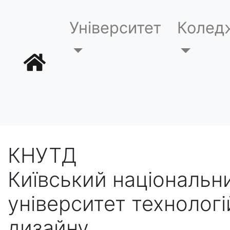
Університет
Колед
КНУТД
Київський національн
університет технологі
дизайну