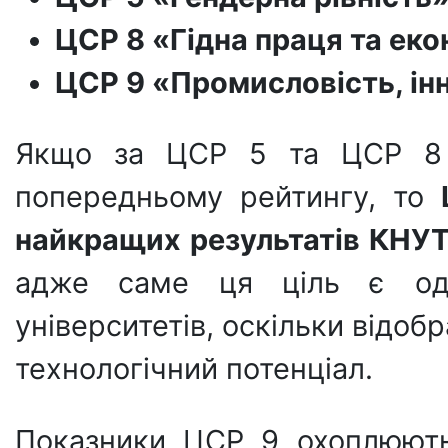
ЦСР 8 «Гідна праця та ек
ЦСР 9 «Промисловість, інн
Якщо за ЦСР 5 та ЦСР 8 у
попередньому рейтингу, то
найкращих результатів КНУ
адже саме ця ціль є од
університетів, оскільки відобр
технологічний потенціал.
Показники ЦСР 9 охоплюють