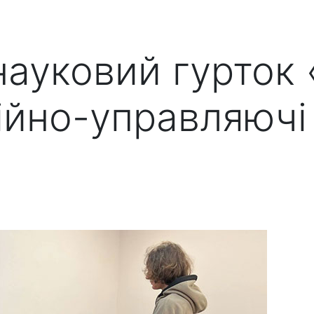
ауковий гурток 
ійно-управляючі