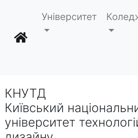
Університет
Колед
КНУТД
Київський національн
університет технологі
дизайну