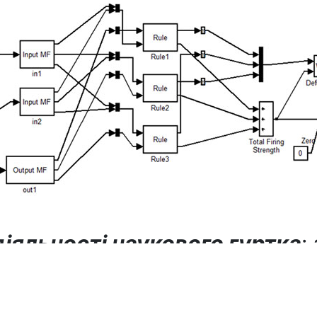
іяльності наукового гуртка
:
кових досліджень в галузі ІТ,
авниками ІТ-компаній, підпр