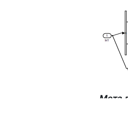
Мета д
до нау
предст