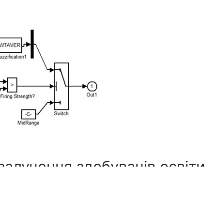
 залучення здобувачів освіти
 безпосередня співпраця з
иємств та установ НАН