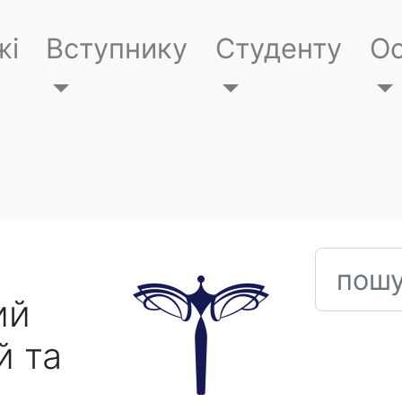
жі
Вступнику
Студенту
Ос
пошук
ий
й та