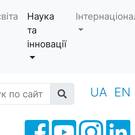
віта
Наука
Інтернаціона
та
інновації
 по сайту
UA
EN