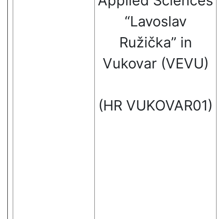
Applied Sciences
“Lavoslav
Ružička” in
Vukovar (VEVU)
(HR VUKOVAR01)