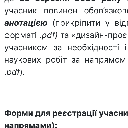
учасник повинен обов’язко
анотацією
(прикріпити у від
форматі .
pdf)
та
«дизайн-проє
учасником за необхідності 
наукових робіт за напрямом
.
pdf
).
Форм
и
для
реєстрації
учасни
напрямами)
: