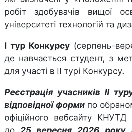
робіт здобувачів вищої ос
університеті технологій та диз
І тур Конкурсу
(серпень-вере
де навчається студент, з ме
для участі в ІІ турі Конкурсу.
Реєстрація учасників ІІ тур
відповідної
форми
по обраном
офіційного вебсайту КНУТД 
до
25 вересня 2026 року 