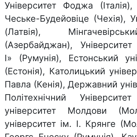
Університет Фоджа (Італія),
Чеське-Будейовіце (Чехія), 
(Латвія), Мінгачевірс
(Азербайджан), Університе
І» (Румунія), Естонський у
(Естонія), Католицький універ
Павла (Кенія), Державний уніве
Політехнічний Університет
університет Молдови (Мол
університет ім. І. Крянге (М
Георгє Енеску (Румунія), Ка