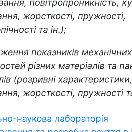
вання, повітропроникність, к
ння, жорсткості, пружності,
пічності та ін.);
дження показників механічних
остей різних матеріалів та па
лів (розривні характеристики,
ння, жорсткості, пружності та 
но-наукова лабораторія
ування та розробка взуття в