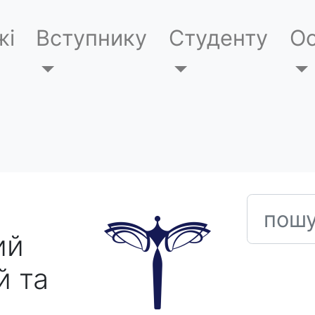
жі
Вступнику
Студенту
Ос
пошук
ий
й та