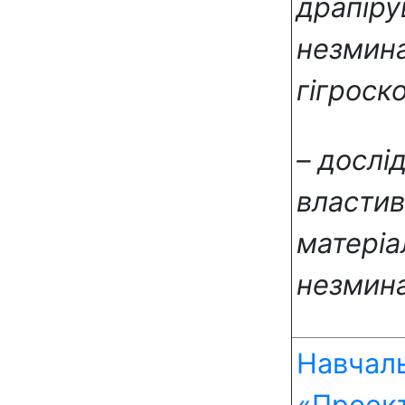
драпіру
незмина
гігроско
– дослі
властив
матеріа
незмина
Навчаль
«Проект