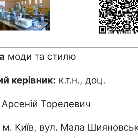
а
моди та стилю
й керівник:
к.т.н., доц.
 Арсеній Торелевич
:
м. Київ, вул. Мала Шияновсь