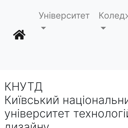
Університет
Колед
КНУТД
Київський національн
університет технологі
дизайну