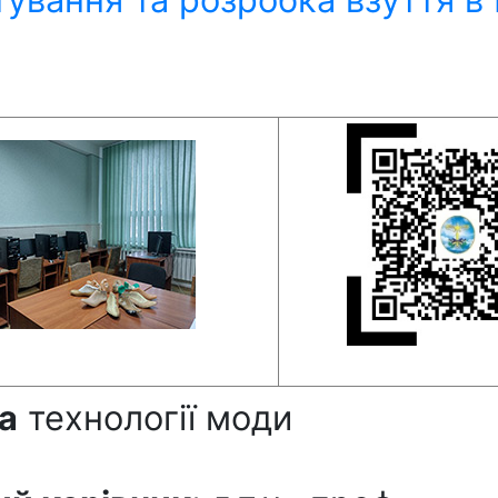
а
технології моди