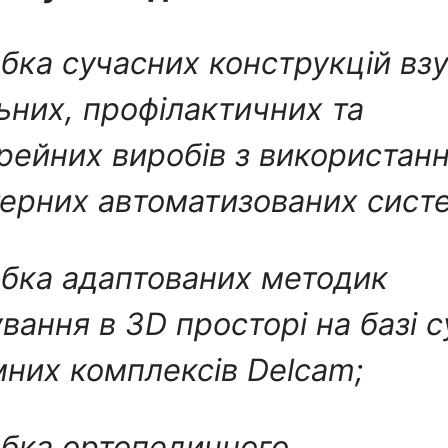
бка сучасних конструкцій взу
ьних, профілактичних та
рейних виробів з використан
ерних автоматизованих сист
бка адаптованих методик
вання в 3D просторі на базі 
них комплексів Delcam;
бка ортопедичного