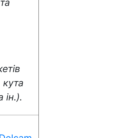
ута
кетів
 кута
ін.).
 Delcam