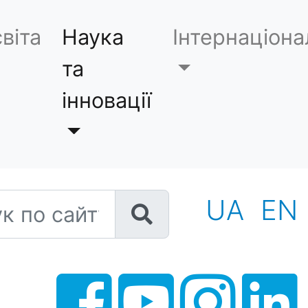
віта
Наука
Інтернаціона
та
інновації
 по сайту
UA
EN