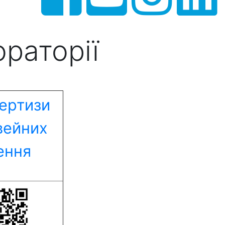
раторії
ертизи
швейних
лення