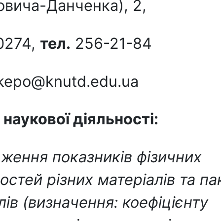
вича-Данченка), 2,
-0274,
тел.
256-21-84
kepo@knutd.edu.ua
наукової діяльності
:
дження показників фізичних
остей різних матеріалів та па
лів (визначення: коефіцієнту