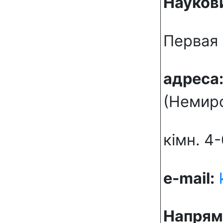
Наукови
Первая 
адреса
(Немиро
кімн. 4
e-mail:
Напрям 