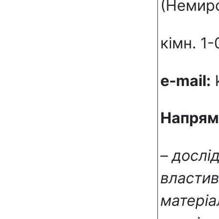
(Немиро
кімн. 1
e-mail:
Напрям 
– дослі
властив
матеріа