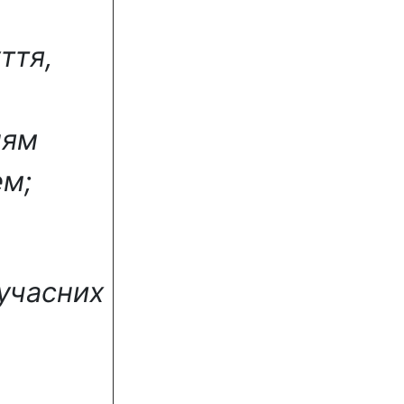
ття,
ням
ем;
сучасних