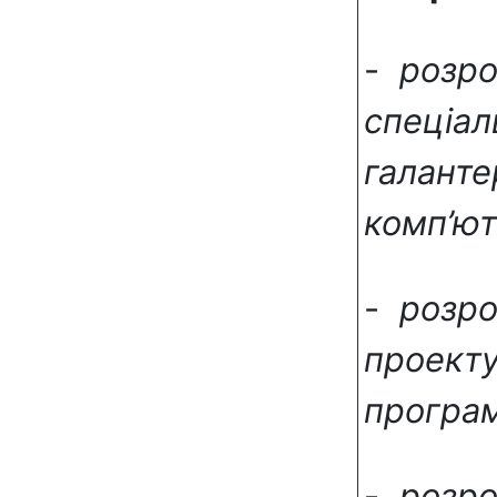
-
розро
спеціал
галанте
комп’ют
-
розро
проекту
програм
-
розро