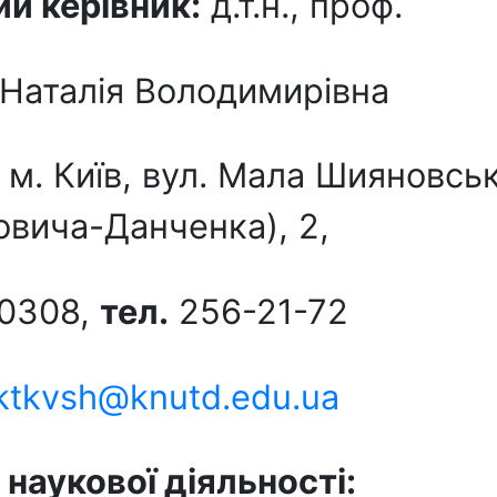
й керівник:
д.т.н., проф.
Наталія Володимирівна
:
м. Київ, вул. Мала Шияновсь
вича-Данченка), 2,
-0308,
тел.
256-21-72
ktkvsh@knutd.edu.ua
наукової діяльності
: