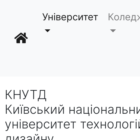
Університет
Колед
КНУТД
Київський національн
університет технологі
дизайну