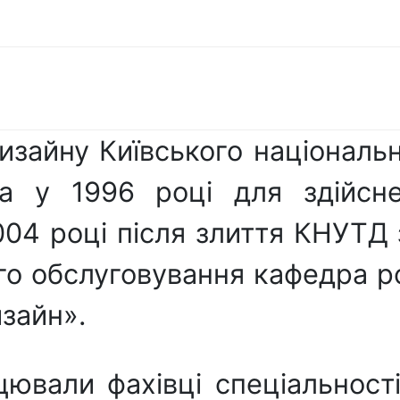
зайну Київського національн
а у 1996 році для здійснен
004 році після злиття КНУТД
го обслуговування кафедра р
изайн».
ювали фахівці спеціальност