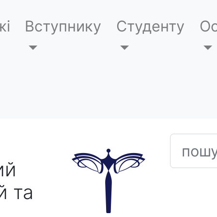
жі
Вступнику
Студенту
Ос
пошук
ий
й та