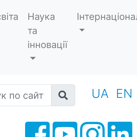
віта
Наука
Інтернаціона
та
інновації
 по сайту
UA
EN