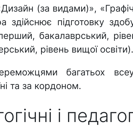
Дизайн (за видами)», «Графі
ра здійснює підготовку здоб
ерший, бакалаврський, ріве
ерський, рівень вищої освіти)
реможцями багатьох всеу
ні та за кордоном.
гічні і педагог