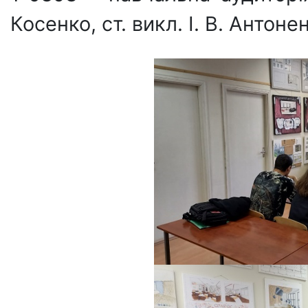
Косенко, ст. викл. І. В. Антонен