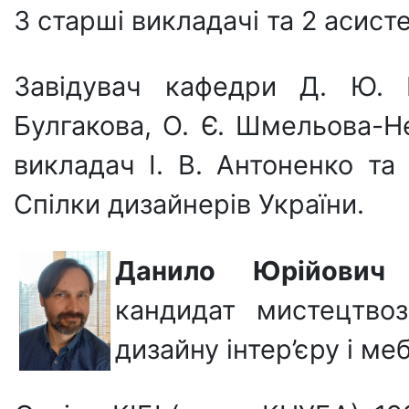
3 старші викладачі та 2 асист
Завідувач кафедри Д. Ю. 
Булгакова, О. Є. Шмельова-Не
викладач І. В. Антоненко та
Спілки дизайнерів України.
Данило Юрійови
кандидат мистецтвоз
дизайну інтер’єру і ме