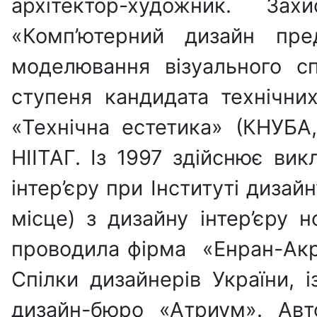
архітектор-художник. За
«Комп’ютерний дизайн пре
моделювання візуального с
ступеня кандидата технічних
«Технічна естетика» (КНУБА,
НІІТАГ. Із 1997 здійснює вик
інтер’єру при Інституті дизай
місце) з дизайну інтер’єру н
проводила фірма «Енран-Акро
Спілки дизайнерів України,
дизайн-бюро «Атриум». Авто