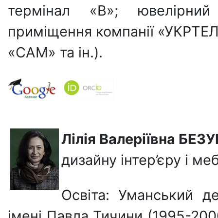
термінал «В»; ювелірний
приміщення компанії «УКРТЕЛ
«САМ» та ін.).
Лілія Валеріївна БЕЗ
дизайну інтер’єру і ме
Освіта: Уманський д
імені Павла Тичини (1995-20