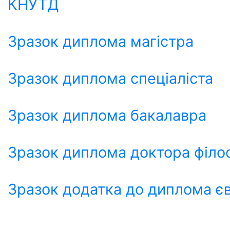
КНУТД
Зразок диплома магістра
Зразок диплома спеціаліста
Зразок диплома бакалавра
Зразок диплома доктора філос
Зразок додатка до диплома є